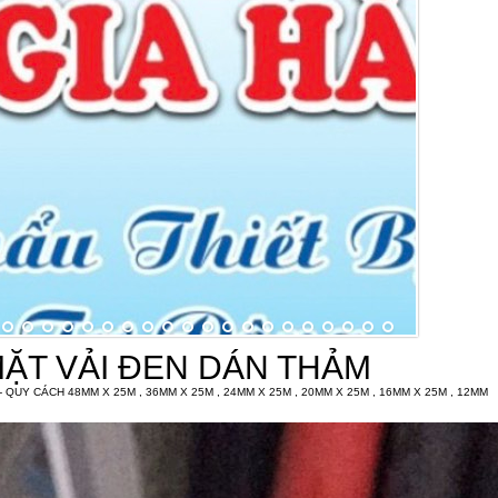
MẶT VẢI ĐEN DÁN THẢM
 QUY CÁCH 48MM X 25M , 36MM X 25M , 24MM X 25M , 20MM X 25M , 16MM X 25M , 12MM