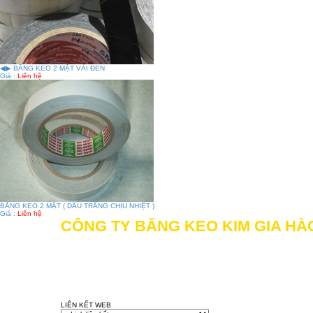
◀▶ BĂNG KEO 2 MẶT VẢI ĐEN
Giá :
Liên hệ
BĂNG KEO 2 MẶT ( DẦU TRẮNG CHỊU NHIỆT )
Giá :
Liên hệ
CÔNG TY BĂNG KEO KIM GIA HÀ
Địa chỉ: 505/11 Đường Mã Lò, Khu phố 1, Phườn
Hotline: 028.62704116 - 0906.086.617 - 0934.865
Gmail:
congtybangkeokimgiahao@gmail.com
Website:
kimgiahao.com
-
bangkeokimgiahao.com
LIÊN KẾT WEB