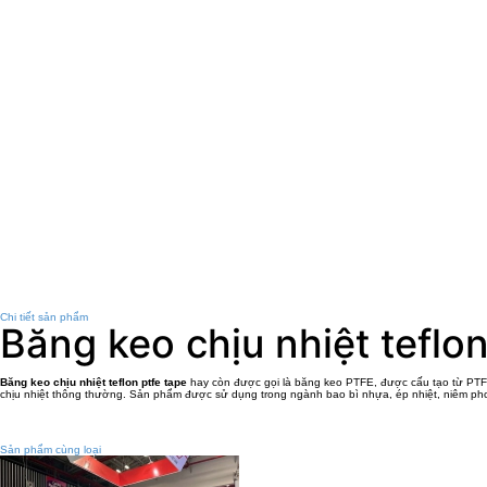
Chi tiết sản phẩm
Băng keo chịu nhiệt teflon
Băng keo chịu nhiệt teflon ptfe tape
hay còn được gọi là băng keo PTFE, được cấu tạo từ PTFE 
chịu nhiệt thông thường. Sản phẩm được sử dụng trong ngành bao bì nhựa, ép nhiệt, niêm pho
Sản phẩm cùng loại