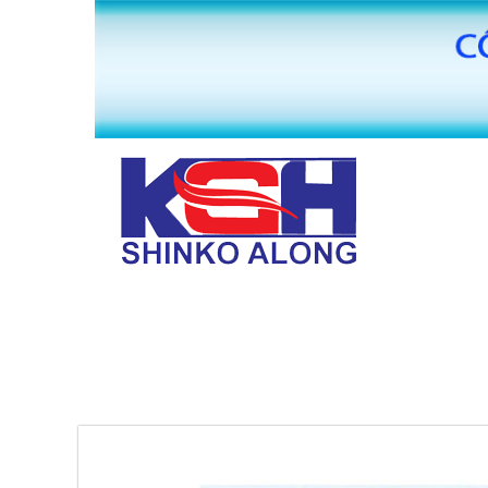
TRANG CHỦ
GIỚI THIỆU
MÁY BĂNG KEO VĂN PHÒNG PHẨM HUAI
PHỤ KIỆN MÁY SẢN XUẤT BĂNG KEO