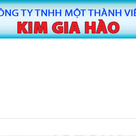
MÁY CẮT BĂNG KEO TỰ ĐỘNG HUAITE
MÁY CẮT
TE
MÁY SẢN XUẤT BĂNG KEO
MÁY SAN
TIN TỨC
LIÊN HỆ