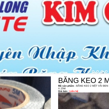
BĂNG KEO 2 
Mã sản phẩm :
BĂNG KEO 2 MẶT VẢI ĐEN -
X 25M
Giá bán :
Liên hệ