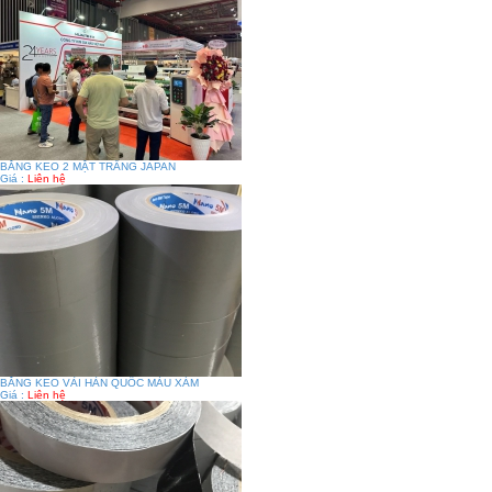
BĂNG KEO 2 MẶT TRẮNG JAPAN
Giá :
Liên hệ
BĂNG KEO VẢI HÀN QUỐC MÀU XÁM
Giá :
Liên hệ