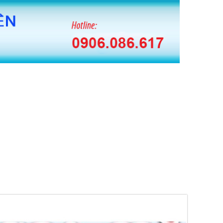
 BĂNG KEO HUAITE TỰ ĐỘNG
 CUỘN MÀNG PE TỰ ĐỘNG