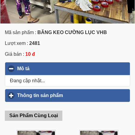
Mã sản phẩm :
BĂNG KEO CƯỜNG LỤC VHB
Lượt xem :
2481
Giá bán :
10 đ
Mô tả
click to collapse contents
Đang cập nhật...
Thông tin sản phẩm
click to expand contents
Sản Phẩm Cùng Loại