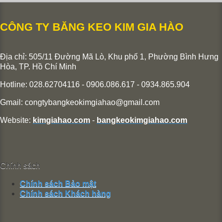
CÔNG TY BĂNG KEO KIM GIA HÀO
Địa chỉ: 505/11 Đường Mã Lò, Khu phố 1, Phường Bình Hưng
Hòa,
TP. Hồ Chí Minh
Hotline: 028.62704116 - 0906.086.617 - 0934.865.904
Gmail:
congtybangkeokimgiahao@gmail.com
Website:
kimgiahao.com
-
bangkeokimgiahao.com
Chính sách
Chính sách Bảo mật
Chính sách Khách hàng