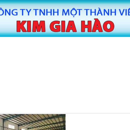
MÁY CẮT BĂNG KEO TỰ ĐỘNG HUAITE
MÁY CẮT
TE
MÁY SẢN XUẤT BĂNG KEO
MÁY SAN
TIN TỨC
LIÊN HỆ