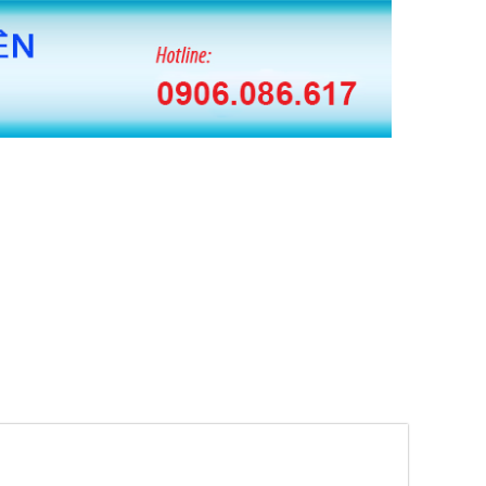
 BĂNG KEO HUAITE TỰ ĐỘNG
 CUỘN MÀNG PE TỰ ĐỘNG