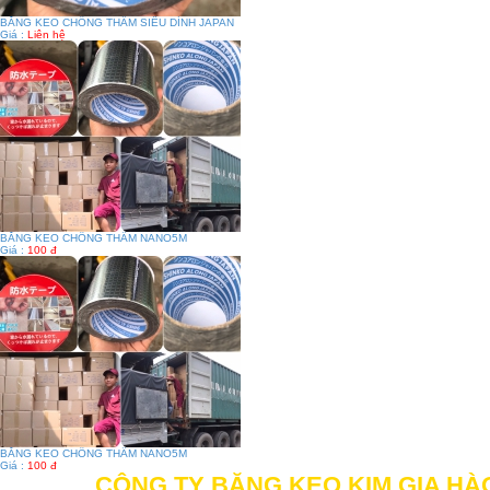
BĂNG KEO CHỐNG THẤM SIÊU DÍNH JAPAN
Giá :
Liên hệ
BĂNG KEO CHỐNG THẤM NANO5M
Giá :
100 đ
BĂNG KEO CHỐNG THẤM NANO5M
Giá :
100 đ
CÔNG TY BĂNG KEO KIM GIA HÀ