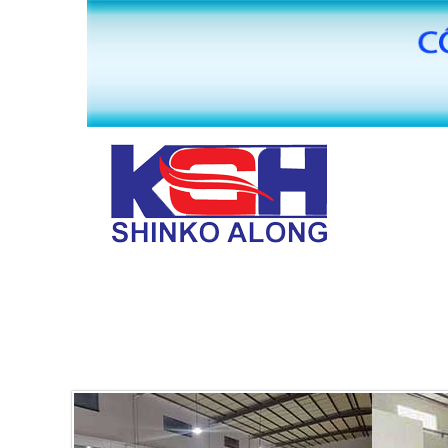
TRANG CHỦ
GIỚI THIỆU
MÁY BĂNG KEO VĂN PHÒNG PHẨM HUAI
PHỤ KIỆN MÁY SẢN XUẤT BĂNG KEO