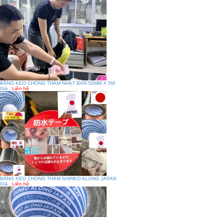
BĂNG KEO CHỐNG THẤM NHẬT BẢN 50MM X 5M
Giá :
Liên hệ
BĂNG KEO CHỐNG THẤM SHINKO ALONG JAPAN
Giá :
Liên hệ