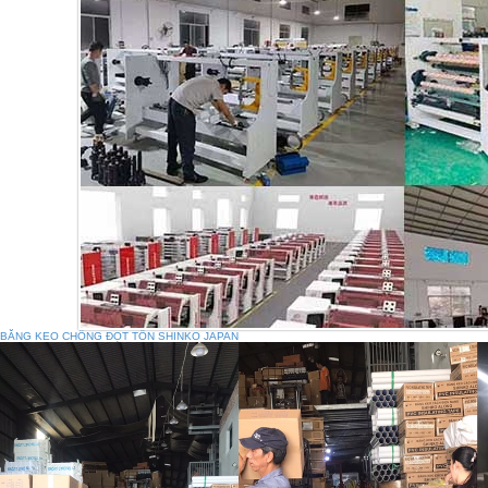
BĂNG KEO CHỐNG ĐỌT TÔN SHINKO JAPAN