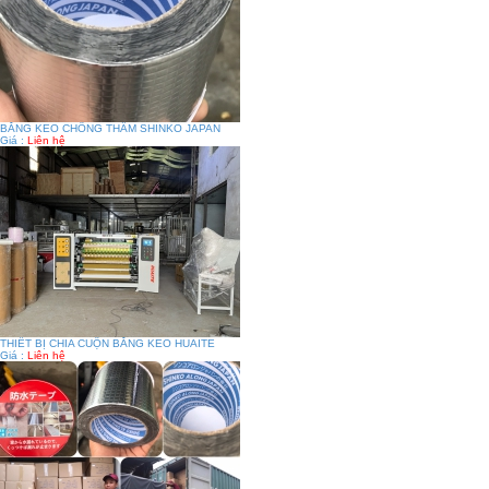
BĂNG KEO CHÔNG THẤM SHINKO JAPAN
Giá :
Liên hệ
THIẾT BỊ CHIA CUỘN BĂNG KEO HUAITE
Giá :
Liên hệ