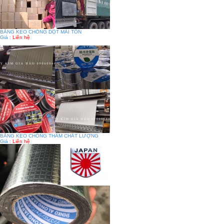
BĂNG KEO CHỐNG DỘT MÁI TÔN
Giá :
Liên hệ
BĂNG KEO CHỐNG THẤM CHẤT LƯỢNG
Giá :
Liên hệ