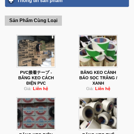
Thông tin sản phẩm
click to expand contents
Sản Phẩm Cùng Loại
PVC接着テープ -
BĂNG KEO CẢNH
BĂNG KEO CÁCH
BÁO SỌC TRẮNG /
ĐIỆN PVC
XANH
Giá:
Liên hệ
Giá:
Liên hệ