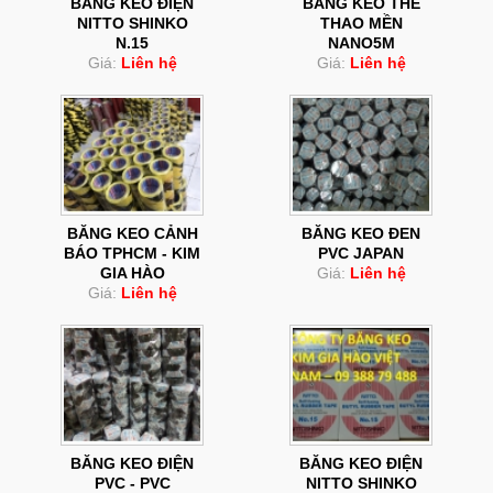
BĂNG KEO ĐIỆN
BĂNG KEO THỂ
NITTO SHINKO
THAO MỀN
N.15
NANO5M
Giá:
Liên hệ
Giá:
Liên hệ
BĂNG KEO CẢNH
BĂNG KEO ĐEN
BÁO TPHCM - KIM
PVC JAPAN
GIA HÀO
Giá:
Liên hệ
Giá:
Liên hệ
BĂNG KEO ĐIỆN
BĂNG KEO ĐIỆN
PVC - PVC
NITTO SHINKO