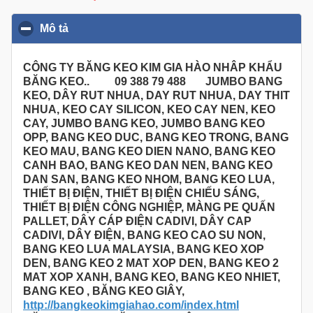
Mô tả
click to collapse contents
CÔNG TY BĂNG KEO KIM GIA HÀO NHÂP KHẨU
BĂNG KEO.. 09 388 79 488 JUMBO BANG
KEO, DÂY RUT NHUA, DAY RUT NHUA, DAY THIT
NHUA, KEO CAY SILICON, KEO CAY NEN, KEO
CAY, JUMBO BANG KEO, JUMBO BANG KEO
OPP, BANG KEO DUC, BANG KEO TRONG, BANG
KEO MAU, BANG KEO DIEN NANO, BANG KEO
CANH BAO, BANG KEO DAN NEN, BANG KEO
DAN SAN, BANG KEO NHOM, BANG KEO LUA,
THIẾT BỊ ĐIỆN, THIẾT BỊ ĐIỆN CHIẾU SÁNG,
THIẾT BỊ ĐIỆN CÔNG NGHIỆP, MÀNG PE QUẤN
PALLET, DÂY CÁP ĐIỆN CADIVI, DÂY CAP
CADIVI, DÂY ĐIỆN, BANG KEO CAO SU NON,
BANG KEO LUA MALAYSIA, BANG KEO XOP
DEN, BANG KEO 2 MAT XOP DEN, BANG KEO 2
MAT XOP XANH, BANG KEO, BANG KEO NHIET,
BANG KEO , BĂNG KEO GIÂY,
http://bangkeokimgiahao.com/index.html