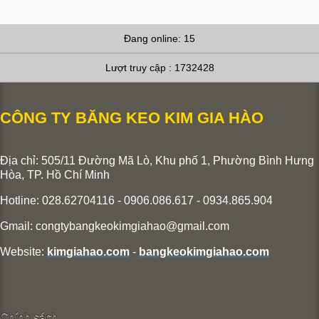
Đang online: 15
Lượt truy cập : 1732428
CÔNG TY BĂNG KEO KIM GIA HÀO
Địa chỉ: 505/11 Đường Mã Lò, Khu phố 1, Phường Bình Hưng
Hòa,
TP. Hồ Chí Minh
Hotline: 028.62704116 - 0906.086.617 - 0934.865.904
Gmail:
congtybangkeokimgiahao@gmail.com
Website:
kimgiahao.com
-
bangkeokimgiahao.com
Chính sách