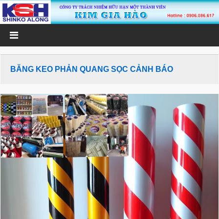
BĂNG KEO PHẢN QUANG SỌC CẢNH BÁO