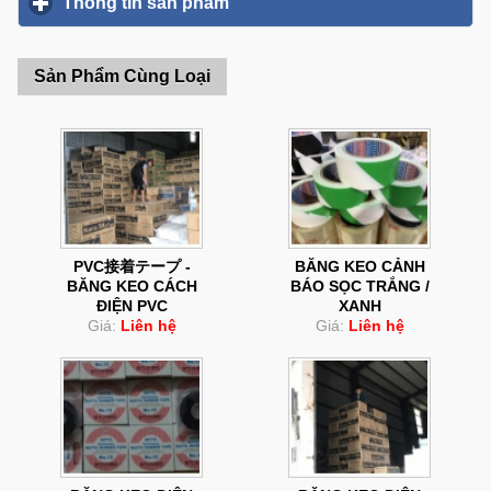
Thông tin sản phẩm
click to expand contents
Sản Phẩm Cùng Loại
PVC接着テープ -
BĂNG KEO CẢNH
BĂNG KEO CÁCH
BÁO SỌC TRẮNG /
ĐIỆN PVC
XANH
Giá:
Liên hệ
Giá:
Liên hệ