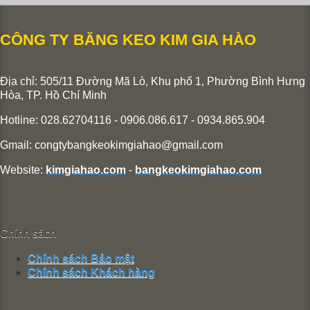
CÔNG TY BĂNG KEO KIM GIA HÀO
Địa chỉ: 505/11 Đường Mã Lò, Khu phố 1, Phường Bình Hưng
Hòa,
TP. Hồ Chí Minh
Hotline: 028.62704116 - 0906.086.617 - 0934.865.904
Gmail:
congtybangkeokimgiahao@gmail.com
Website:
kimgiahao.com
-
bangkeokimgiahao.com
Chính sách
Chính sách Bảo mật
Chính sách Khách hàng