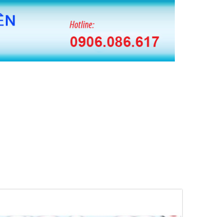
 BĂNG KEO HUAITE TỰ ĐỘNG
 CUỘN MÀNG PE TỰ ĐỘNG