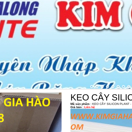
KEO CÂY SILI
Mã sản phẩm :
KEO CÂY SILICON PLANT - 
Giá bán :
Liên hệ