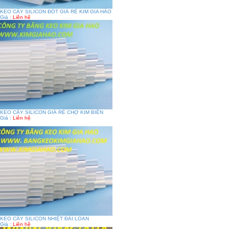
KEO CÂY SILICON ĐÓT GIÁ RẺ KIM GIA HÀO
Giá :
Liên hệ
KEO CÂY SILICON GIÁ RẺ CHỢ KIM BIÊN
Giá :
Liên hệ
KEO CÂY SILICON NHIỆT ĐÀI LOAN
Giá :
Liên hệ