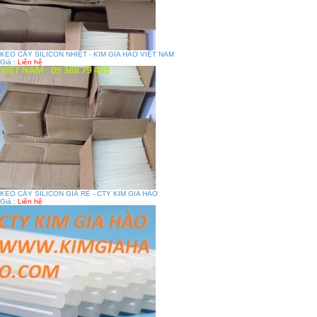
KEO CÂY SILICON NHIỆT - KIM GIA HÀO VIỆT NAM
Giá :
Liên hệ
KEO CÂY SILICON GIÁ RẺ - CTY KIM GIA HÀO
Giá :
Liên hệ