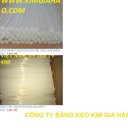
KEO NHIỆT SILICON GIÁ RẺ CHỢ KIM BIÊN
Giá :
Liên hệ
KEO CÂY SILICON KIM GIA HÀO
Giá :
Liên hệ
CÔNG TY BĂNG KEO KIM GIA HÀ
Địa chỉ: 505/11 Đường Mã Lò, Khu phố 1, Phườn