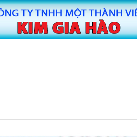
MÁY CẮT BĂNG KEO TỰ ĐỘNG HUAITE
MÁY CẮT
TE
MÁY SẢN XUẤT BĂNG KEO
MÁY SAN
TIN TỨC
LIÊN HỆ