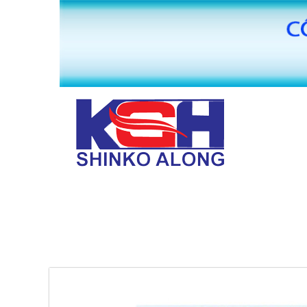
TRANG CHỦ
GIỚI THIỆU
MÁY BĂNG KEO VĂN PHÒNG PHẨM HUAI
PHỤ KIỆN MÁY SẢN XUẤT BĂNG KEO