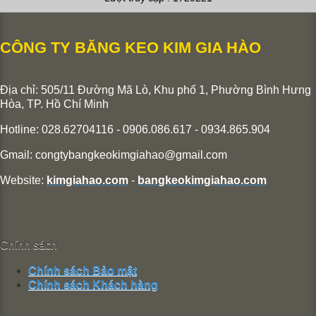
CÔNG TY BĂNG KEO KIM GIA HÀO
Địa chỉ: 505/11 Đường Mã Lò, Khu phố 1, Phường Bình Hưng
Hòa,
TP. Hồ Chí Minh
Hotline: 028.62704116 - 0906.086.617 - 0934.865.904
Gmail:
congtybangkeokimgiahao@gmail.com
Website:
kimgiahao.com
-
bangkeokimgiahao.com
Chính sách
Chính sách Bảo mật
Chính sách Khách hàng