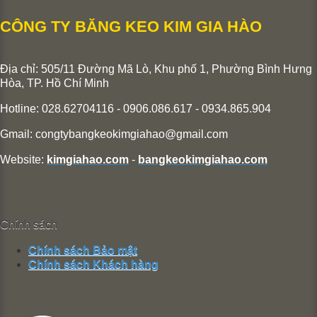
CÔNG TY BĂNG KEO KIM GIA HÀO
Địa chỉ: 505/11 Đường Mã Lò, Khu phố 1, Phường Bình Hưng
Hòa,
TP. Hồ Chí Minh
Hotline: 028.62704116 - 0906.086.617 - 0934.865.904
Gmail:
congtybangkeokimgiahao@gmail.com
Website:
kimgiahao.com
-
bangkeokimgiahao.com
Chính sách
Chính sách Bảo mật
Chính sách Khách hàng