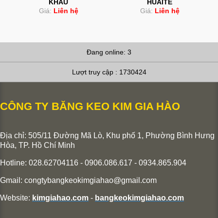
KHẨU
HUAITE
Giá:
Liên hệ
Giá:
Liên hệ
Đang online: 3
Lượt truy cập : 1730424
CÔNG TY BĂNG KEO KIM GIA HÀO
Địa chỉ: 505/11 Đường Mã Lò, Khu phố 1, Phường Bình Hưng
Hòa,
TP. Hồ Chí Minh
Hotline: 028.62704116 - 0906.086.617 - 0934.865.904
Gmail:
congtybangkeokimgiahao@gmail.com
Website:
kimgiahao.com
-
bangkeokimgiahao.com