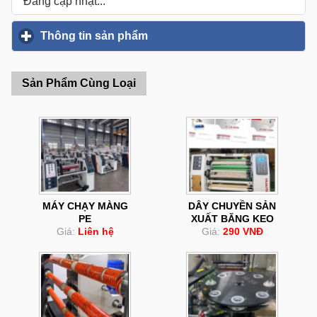
Đang cập nhật...
Thông tin sản phẩm
click to expand contents
Sản Phẩm Cùng Loại
MÁY CHẠY MÀNG
DÂY CHUYỀN SẢN
PE
XUẤT BĂNG KEO
Giá:
Liên hệ
Giá:
290 VNĐ