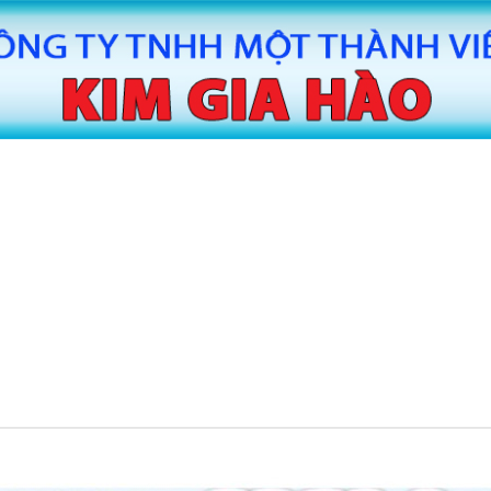
MÁY CẮT BĂNG KEO TỰ ĐỘNG HUAITE
MÁY CẮT
TE
MÁY SẢN XUẤT BĂNG KEO
MÁY SAN
TIN TỨC
LIÊN HỆ