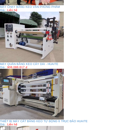
MÁY CHẠY BĂNG KEO VĂN PHÒNG PHẨM
Giá :
Liên hệ
MÁY QUẤN BĂNG KEO CÂY DÀI - HUAITE
Giá :
906.086.617 đ
THIẾT BỊ MÁY CẮT BĂNG KEO TỰ ĐỘNG 6 TRỤC ĐẢO HUAITE
Giá :
Liên hệ