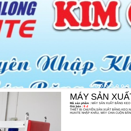
MÁY SẢN XUẤ
Mã sản phẩm :
MÁY SẢN XUẤT BĂNG KEO
Giá bán :
8 đ
THIẾT BỊ CHUYÊN SẢN XUẤT BĂNG KEO N
HUAITE NHẬP KHẨU, MÁY CHIA CUỘN B