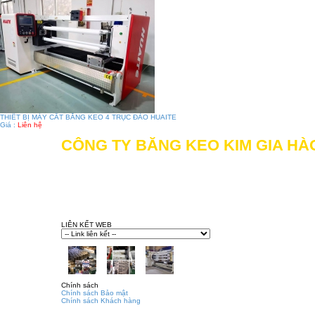
THIẾT BỊ MÁY CẮT BĂNG KEO 4 TRỤC ĐẢO HUAITE
Giá :
Liên hệ
CÔNG TY BĂNG KEO KIM GIA HÀ
Địa chỉ: 505/11 Đường Mã Lò, Khu phố 1, Phườn
Hotline: 028.62704116 - 0906.086.617 - 0934.865
Gmail:
congtybangkeokimgiahao@gmail.com
Website:
kimgiahao.com
-
bangkeokimgiahao.com
LIÊN KẾT WEB
Chính sách
Chính sách Bảo mật
Chính sách Khách hàng