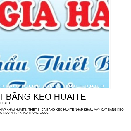
T BĂNG KEO HUAITE
 HUAITE
HẬP KHẨU HUAITE, THIẾT BỊ CẮ BĂNG KEO HUAITE NHẬP KHẨU, MÁY CẮT BĂNG KEO
ĂNG KEO NHẬP KHẨU TRUNG QUỐC