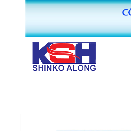
TRANG CHỦ
GIỚI THIỆU
MÁY BĂNG KEO VĂN PHÒNG PHẨM HUAI
PHỤ KIỆN MÁY SẢN XUẤT BĂNG KEO