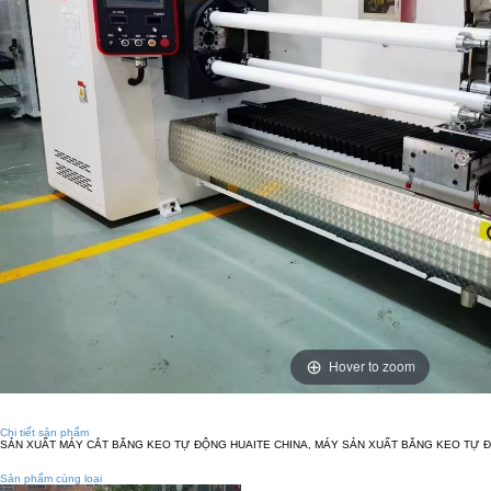
Hover to zoom
Chi tiết sản phẩm
SẢN XUẤT MÁY CẮT BĂNG KEO TỰ ĐỘNG HUAITE CHINA, MÁY SẢN XUẤT BĂNG KEO TỰ 
Sản phẩm cùng loại