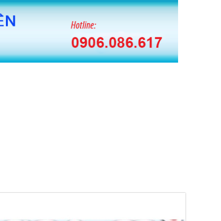
 BĂNG KEO HUAITE TỰ ĐỘNG
 CUỘN MÀNG PE TỰ ĐỘNG