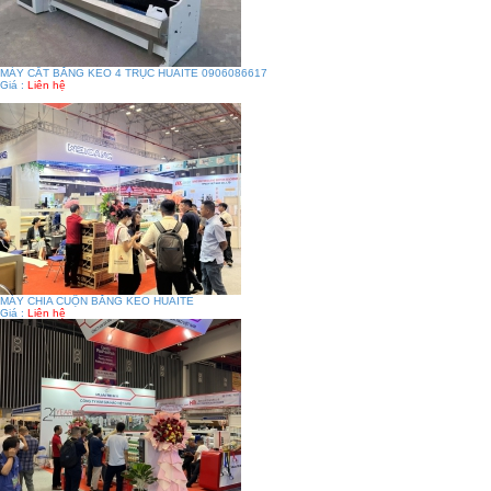
MÁY CẮT BĂNG KEO 4 TRỤC HUAITE 0906086617
Giá :
Liên hệ
MÁY CHIA CUỘN BĂNG KEO HUAITE
Giá :
Liên hệ