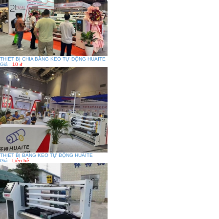
THIẾT BỊ CHIA BĂNG KEO TỰ ĐỘNG HUAITE
Giá :
10 đ
THIẾT BỊ BĂNG KEO TỰ ĐỘNG HUAITE
Giá :
Liên hệ