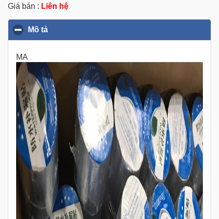
Giá bán :
Liên hệ
Mô tả
click to collapse contents
MA