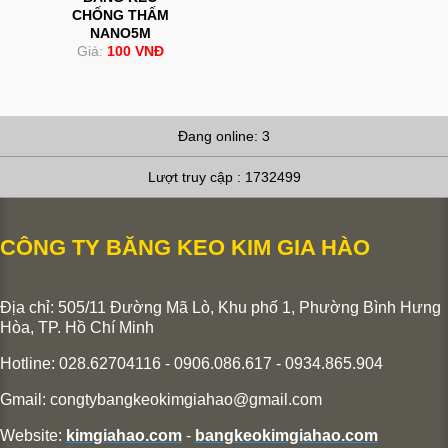
CHỐNG THẤM
NANO5M
Giá:
100 VNĐ
Đang online: 3
Lượt truy cập : 1732499
CÔNG TY BĂNG KEO KIM GIA HÀO
Địa chỉ: 505/11 Đường Mã Lò, Khu phố 1, Phường Bình Hưng
Hòa,
TP. Hồ Chí Minh
Hotline: 028.62704116 - 0906.086.617 - 0934.865.904
Gmail:
congtybangkeokimgiahao@gmail.com
Website:
kimgiahao.com
-
bangkeokimgiahao.com