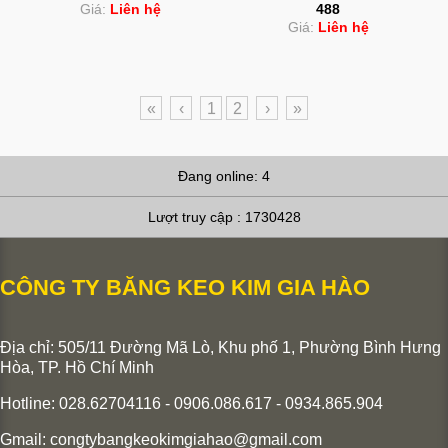
Giá:
Liên hệ
488
Giá:
Liên hệ
«
‹
1
2
›
»
Đang online: 4
Lượt truy cập : 1730428
CÔNG TY BĂNG KEO KIM GIA HÀO
Địa chỉ: 505/11 Đường Mã Lò, Khu phố 1, Phường Bình Hưng
Hòa,
TP. Hồ Chí Minh
Hotline: 028.62704116 - 0906.086.617 - 0934.865.904
Gmail:
congtybangkeokimgiahao@gmail.com