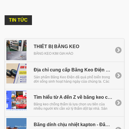
TIN TỨC
THIẾT BỊ BĂNG KEO
BĂNG KEO KIM GIA HÀO
Địa chỉ cung cấp Băng Keo Điện NANO5M giá rẻ tại TPHCM
Sản phẩm Băng Keo Điện đã quá phổ biến trong
đời sống sinh hoạt hàng ngày của chúng ta. Các
mối nối dây điện hoặc những nơi lớp vỏ cách điện
bị nứt vỡ gây nguy hiểm cho con người đều được
xử lý nhanh gọn với sản phẩm Băng Keo Điện.
Tìm hiểu từ A đến Z về băng keo chống thấm
Vậy bạn đã tìm được địa chỉ cung cấp Băng Keo
Điện Nano5m giá rẻ tại TPHCM chưa? Hãy cùng
Băng keo chống thấm là lựa chọn ưu tiên của
tìm hiểu chi tiết qua bài viết này của Kim Gia Hào
nhiều người khi cần xử lý thấm dột tại nhà. Sản
nhé!
phẩm có khả năng ngăn ngừa thấm nước hiệu
quả, giá thành rẻ lại dễ sử dụng. Vậy băng dính
chống thấm là gì? Công dụng ra sao? Băng dính
Băng dính chịu nhiệt kapton - Đâu là địa chỉ cung cấp uy tín tại HCM?
chống thấm loại nào tốt? Những thắc mắc này sẽ