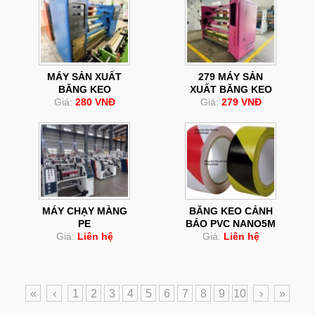
MÁY SẢN XUẤT
279 MÁY SẢN
BĂNG KEO
XUẤT BĂNG KEO
Giá:
280 VNĐ
Giá:
279 VNĐ
MÁY CHẠY MÀNG
BĂNG KEO CẢNH
PE
BÁO PVC NANO5M
Giá:
Liên hệ
Giá:
Liên hệ
«
‹
1
2
3
4
5
6
7
8
9
10
›
»